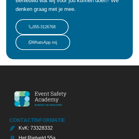
Benieuwd wat wij voor jou kunnen doen? We
denken graag met je mee.
055-3126768
WhatsApp mij
CONTACTINFORMATIE
KvK: 73328332
Het Rietveld 55a